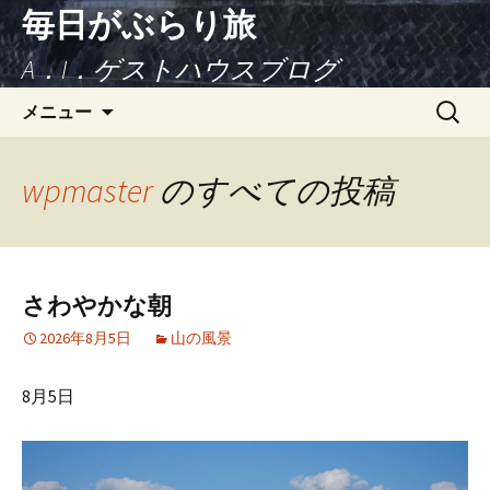
毎日がぶらり旅
A．I．ゲストハウスブログ
コンテンツへ移動
検
メニュー
索:
wpmaster
のすべての投稿
さわやかな朝
2026年8月5日
山の風景
8月5日