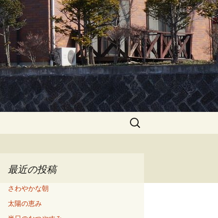
検
索:
最近の投稿
さわやかな朝
太陽の恵み