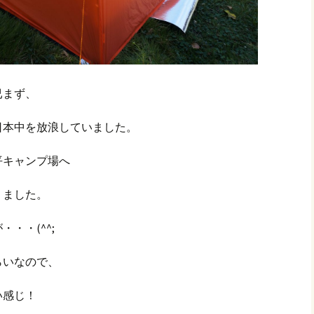
已まず、
日本中を放浪していました。
平キャンプ場へ
りました。
・・(^^;
らいなので、
い感じ！