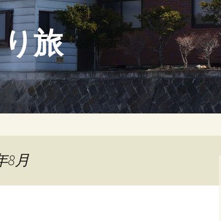
らり旅
年8月