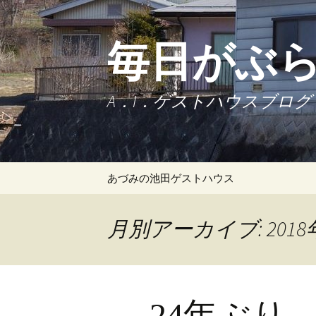
毎日がぶ
A．I．ゲストハウスブログ
コンテンツへ移動
あづみの池田ゲストハウス
月別アーカイブ: 2018
24年ぶり