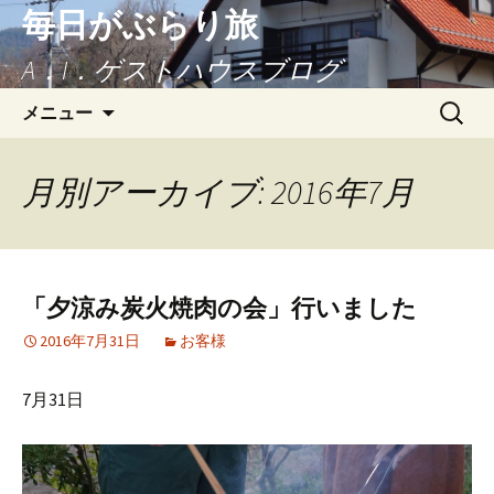
毎日がぶらり旅
A．I．ゲストハウスブログ
コンテンツへ移動
検
メニュー
索:
月別アーカイブ: 2016年7月
「夕涼み炭火焼肉の会」行いました
2016年7月31日
お客様
7月31日