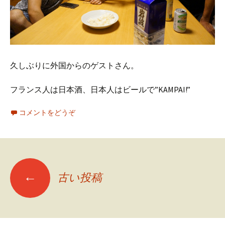
久しぶりに外国からのゲストさん。
フランス人は日本酒、日本人はビールで”KAMPAI!”
コメントをどうぞ
←
古い投稿
投稿ナビゲーション