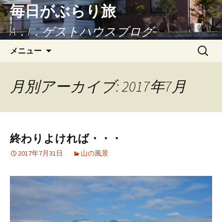
毎日がぶらり旅
A．I．ゲストハウスブログ
コンテンツへ移動
検
メニュー
索:
月別アーカイブ: 2017年7月
終わりよければ・・・
2017年7月31日
山の風景