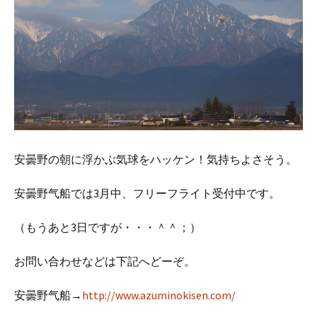
安曇野の朝に浮かぶ気球をハッケン！気持ちよさそう。
安曇野气船では3月中、フリーフライト受付中です。
（もうあと3日ですが・・・＾＾；）
お問い合わせなどは下記へどーぞ。
安曇野气船→
http://www.azuminokisen.com/