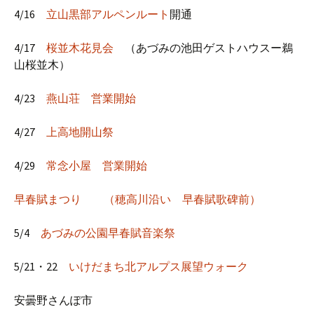
4/16
立山黒部アルペンルート
開通
4/17
桜並木花見会
（あづみの池田ゲストハウスー鵜
山桜並木）
4/23
燕山荘 営業開始
4/27
上高地開山祭
4/29
常念小屋 営業開始
早春賦まつり （穂高川沿い 早春賦歌碑前）
5/4
あづみの公園早春賦音楽祭
5/21・22
いけだまち北アルプス展望ウォーク
安曇野さんぽ市