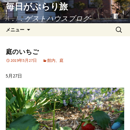
毎日がぶらり旅
A．I．ゲストハウスブログ
コンテンツへ移動
検
メニュー
索:
庭のいちご
2019年5月27日
館内、庭
5月27日