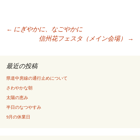
←
にぎやかに、なごやかに
信州花フェスタ（メイン会場）
→
投稿ナビゲーション
最近の投稿
県道中房線の通行止めについて
さわやかな朝
太陽の恵み
半日のなつやすみ
9月の休業日